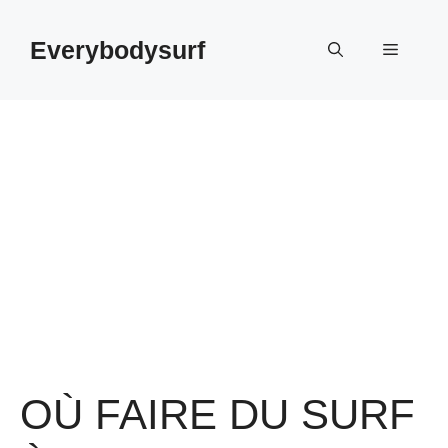
Aller
au
Everybodysurf
Menu
contenu
OÙ FAIRE DU SURF