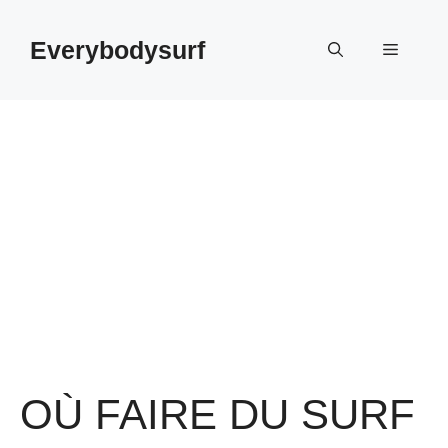
Aller
au
Everybodysurf
Menu
contenu
OÙ FAIRE DU SURF