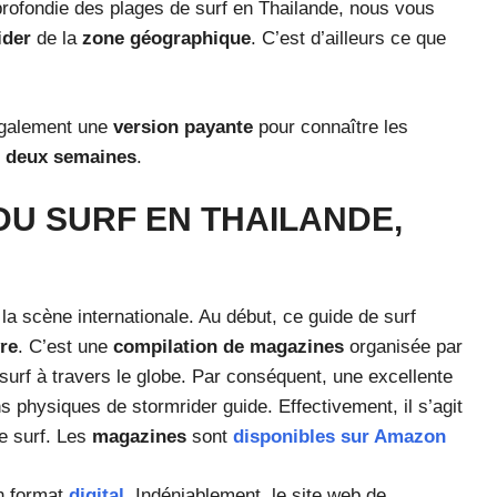
rofondie des plages de surf en Thailande, nous vous
ider
de la
zone géographique
. C’est d’ailleurs ce que
e également une
version payante
pour connaître les
e
deux semaines
.
DU SURF EN THAILANDE,
la scène internationale. Au début, ce guide de surf
vre
. C’est une
compilation de magazines
organisée par
surf à travers le globe. Par conséquent, une excellente
ns physiques de stormrider guide. Effectivement, il s’agit
e surf. Les
magazines
sont
disponibles sur Amazon
n format
digital
. Indéniablement, le site web de