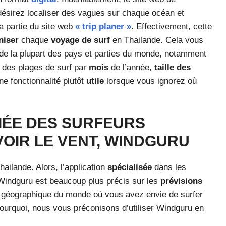
désirez localiser des vagues sur chaque océan et
a partie du site web
« trip planer »
. Effectivement, cette
niser
chaque
voyage de surf
en Thailande. Cela vous
n de la plupart des pays et parties du monde, notamment
er des plages de surf par
mois
de l’année,
taille des
ne fonctionnalité plutôt
utile
lorsque vous ignorez où
GIÉE DES SURFEURS
OIR LE VENT, WINDGURU
ailande. Alors, l’application
spécialisée
dans les
Windguru est beaucoup plus précis sur les
prévisions
ne géographique du monde où vous avez envie de surfer
pourquoi, nous vous préconisons d’utiliser Windguru en