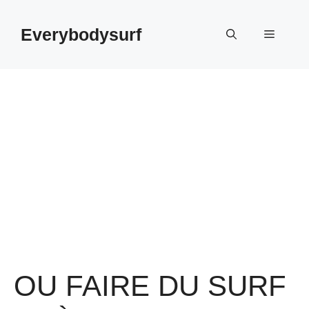
Aller
au
Everybodysurf
Menu
contenu
OU FAIRE DU SURF