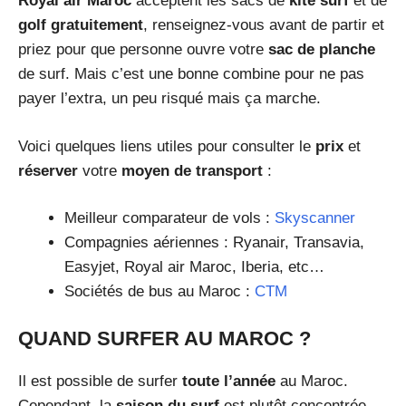
Royal air Maroc
acceptent les sacs de
kite surf
et de
golf gratuitement
, renseignez-vous avant de partir et
priez pour que personne ouvre votre
sac de planche
de surf. Mais c’est une bonne combine pour ne pas
payer l’extra, un peu risqué mais ça marche.
Voici quelques liens utiles pour consulter le
prix
et
réserver
votre
moyen de transport
:
Meilleur comparateur de vols :
Skyscanner
Compagnies aériennes : Ryanair, Transavia,
Easyjet, Royal air Maroc, Iberia, etc…
Sociétés de bus au Maroc :
CTM
QUAND SURFER AU MAROC ?
Il est possible de surfer
toute l’année
au Maroc.
Cependant, la
saison du surf
est plutôt concentrée